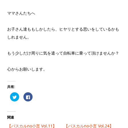
ママさんたちへ
お子さん達ももしかしたら、ヒヤリとする思いをしているかも
しれません。
もう少しだけ周りに気を遣って自転車に乗って頂けませんか？
心からお願いします。
共有:
ク
Facebook
リ
で
ッ
共
ク
有
し
す
て
る
Twitter
に
関連
で
は
共
ク
【パスカルno小言 Vol.11】
【パスカルno小言 Vol.24】
有
リ