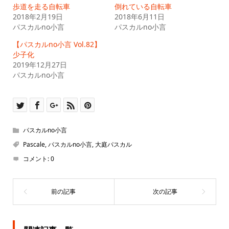
(新
ッ
歩道を走る自転車
倒れている自転車
し
ク
2018年2月19日
い
し
2018年6月11日
ウ
て
パスカルno小言
パスカルno小言
ィ
く
ン
だ
ド
さ
【パスカルno小言 Vol.82】
ウ
い
で
(新
少子化
開
し
2019年12月27日
き
い
ま
ウ
パスカルno小言
す)
ィ
ン
ド
ウ
で
開
き
ま
す)
パスカルno小言
Pascale
,
パスカルno小言
,
大庭パスカル
コメント:
0