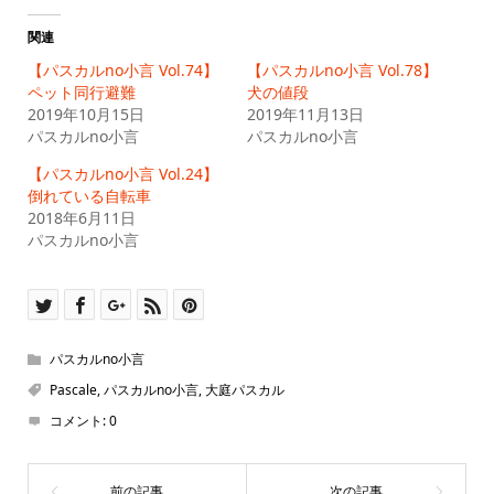
し
す
て
る
Twitter
に
関連
で
は
共
ク
【パスカルno小言 Vol.74】
【パスカルno小言 Vol.78】
有
リ
(新
ッ
ペット同行避難
犬の値段
し
ク
2019年10月15日
い
し
2019年11月13日
ウ
て
パスカルno小言
パスカルno小言
ィ
く
ン
だ
ド
さ
【パスカルno小言 Vol.24】
ウ
い
で
(新
倒れている自転車
開
し
2018年6月11日
き
い
ま
ウ
パスカルno小言
す)
ィ
ン
ド
ウ
で
開
き
ま
す)
パスカルno小言
Pascale
,
パスカルno小言
,
大庭パスカル
コメント:
0