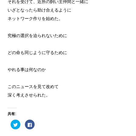
それを受けて、近所の飼い主仲間と一緒に
いざとなったら助け合えるように
ネットワーク作りを始めた。
究極の選択を迫られないために
どの命も同じように守るために
やれる事は何なのか
このニュースを見て改めて
深く考えさせられた。
共有:
ク
Facebook
リ
で
ッ
共
ク
有