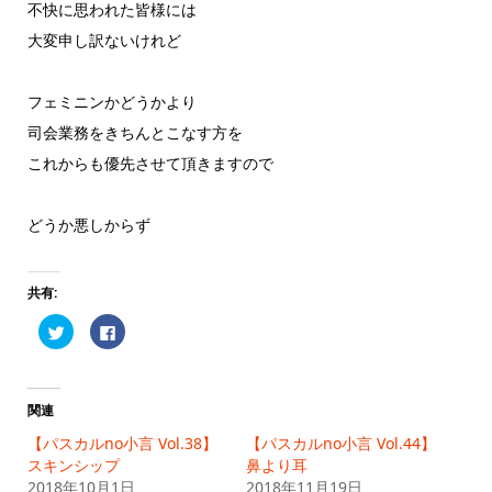
不快に思われた皆様には
大変申し訳ないけれど
フェミニンかどうかより
司会業務をきちんとこなす方を
これからも優先させて頂きますので
どうか悪しからず
共有:
ク
Facebook
リ
で
ッ
共
ク
有
し
す
て
る
Twitter
に
関連
で
は
共
ク
【パスカルno小言 Vol.38】
【パスカルno小言 Vol.44】
有
リ
(新
ッ
スキンシップ
鼻より耳
し
ク
2018年10月1日
い
し
2018年11月19日