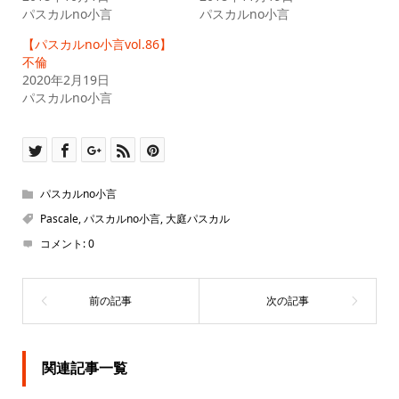
ウ
て
パスカルno小言
パスカルno小言
ィ
く
ン
だ
ド
さ
【パスカルno小言vol.86】
ウ
い
で
(新
不倫
開
し
2020年2月19日
き
い
ま
ウ
パスカルno小言
す)
ィ
ン
ド
ウ
で
開
き
ま
す)
パスカルno小言
Pascale
,
パスカルno小言
,
大庭パスカル
コメント:
0
関連記事一覧