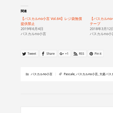
ク
有
し
す
て
る
Twitter
に
関連
で
は
共
ク
【パスカルno小言 Vol.64】レジ袋無償
有
リ
【パスカルno小
(新
ッ
提供禁止
テープ
し
ク
い
し
2019年6月4日
2018年3月12
ウ
て
パスカルno小言
ィ
く
パスカルno小
ン
だ
ド
さ
ウ
い
で
(新
開
し
き
い
Tweet
Share
+1
RSS
Pin it
ま
ウ
す)
ィ
ン
ド
ウ
で
開
パスカルno小言
Pascale
,
パスカルno小言
,
大庭パス
き
ま
す)