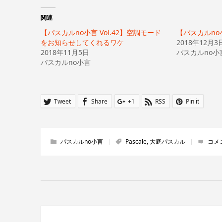
し
す
て
る
Twitter
に
関連
で
は
共
ク
【パスカルno小言 Vol.42】空調モード
有
リ
【パスカルno小
(新
ッ
をお知らせしてくれるワケ
2018年12月3
し
ク
い
し
2018年11月5日
パスカルno小
ウ
て
パスカルno小言
ィ
く
ン
だ
ド
さ
ウ
い
で
(新
開
し
き
い
Tweet
Share
+1
RSS
Pin it
ま
ウ
す)
ィ
ン
ド
ウ
で
開
パスカルno小言
Pascale
,
大庭パスカル
コメ
き
ま
す)