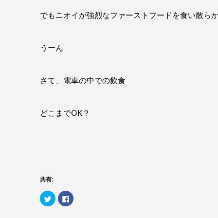
でもニオイが強烈なファーストフードを食い散ら
うーん
さて、電車の中での飲食
どこまでOK？
共有:
ク
Facebook
リ
で
ッ
共
ク
有