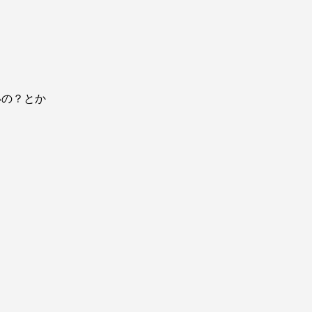
いの？とか
」