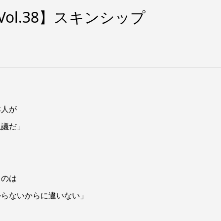
Vol.38】スキンシップ
本人が
思議だ」
るのは
からない
からに違いない」