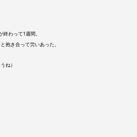
が終わ
って1週間。
ンと抱き合って労いあった。
ろうね）