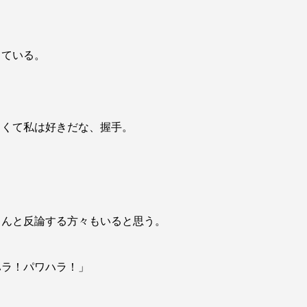
している
。
しくて私
は好きだな、握手。
ゃんと反
論する方々もいると思う。
ハラ！パ
ワハラ！」