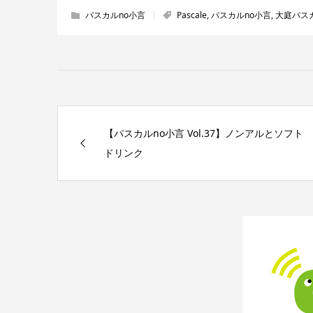
で
開
パスカルno小言
Pascale
,
パスカルno小言
,
大庭パス
き
ま
す)
【パスカルno小言 Vol.37】ノンアルとソフト
ドリンク