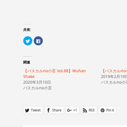
共有:
ク
Facebook
リ
で
ッ
共
ク
有
し
す
て
る
Twitter
に
関連
で
は
共
ク
【パスカルno小言 Vol.88】Wuhan
有
リ
【パスカルno小
(新
ッ
Shake
2019年2月19
し
ク
い
し
2020年3月10日
パスカルno小
ウ
て
パスカルno小言
ィ
く
ン
だ
ド
さ
ウ
い
で
(新
開
し
き
い
Tweet
Share
+1
RSS
Pin it
ま
ウ
す)
ィ
ン
ド
ウ