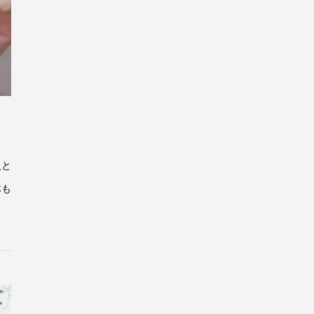
人と
体も