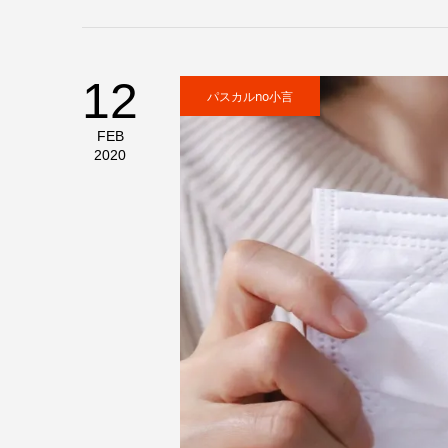
12
パスカルno小言
FEB
2020