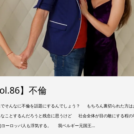
l.86】不倫
んでそんなに不倫を話題にするんでしょう？ もちろん裏切られた方は
んなことするんだろうと残念に思うけど 社会全体が目の敵にする程の
)ヨーロッパ人も浮気する。 我ベルギー元国王...