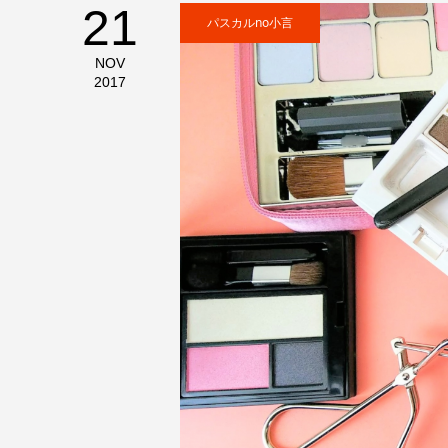
21
パスカルno小言
NOV
2017