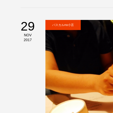
29
パスカルno小言
NOV
2017