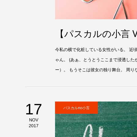
【パスカルの小言 V
今私の横で化粧している女性がいる。 近頃
ゃん。 (あぁ、とうとうここまで浸透した
ー）。 もうそこは彼女の独り舞台。 周りな
17
パスカルno小言
NOV
2017