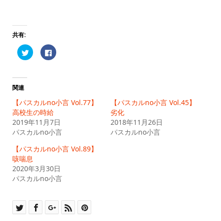
共有:
ク
Facebook
リ
で
ッ
共
ク
有
し
す
て
る
Twitter
に
関連
で
は
共
ク
【パスカルno小言 Vol.77】
【パスカルno小言 Vol.45】
有
リ
(新
ッ
高校生の時給
劣化
し
ク
2019年11月7日
い
し
2018年11月26日
ウ
て
パスカルno小言
パスカルno小言
ィ
く
ン
だ
ド
さ
【パスカルno小言 Vol.89】
ウ
い
で
(新
咳喘息
開
し
2020年3月30日
き
い
ま
ウ
パスカルno小言
す)
ィ
ン
ド
ウ
で
開
き