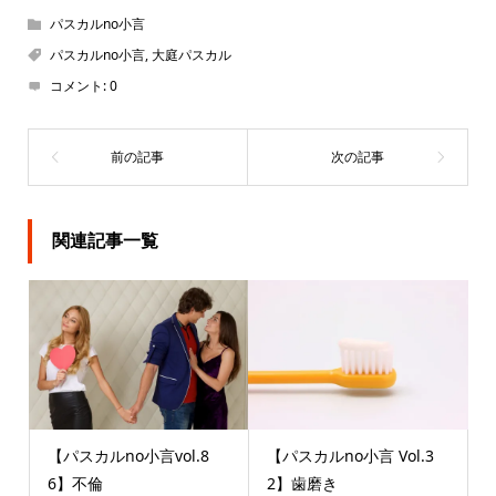
ま
す)
パスカルno小言
パスカルno小言
,
大庭パスカル
コメント:
0
関連記事一覧
【パスカルno小言vol.8
【パスカルno小言 Vol.3
6】不倫
2】歯磨き