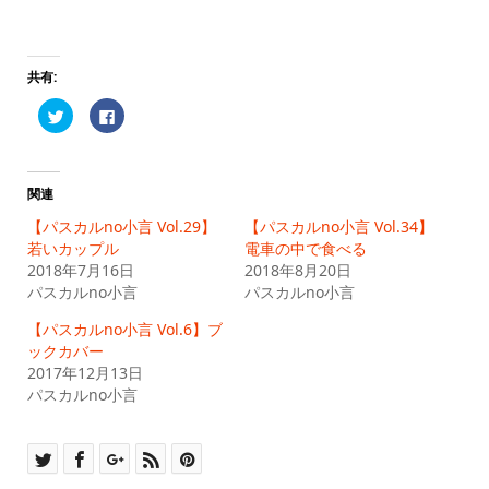
共有:
ク
Facebook
リ
で
ッ
共
ク
有
し
す
て
る
Twitter
に
関連
で
は
共
ク
【パスカルno小言 Vol.29】
【パスカルno小言 Vol.34】
有
リ
(新
ッ
若いカップル
電車の中で食べる
し
ク
2018年7月16日
い
し
2018年8月20日
ウ
て
パスカルno小言
パスカルno小言
ィ
く
ン
だ
ド
さ
【パスカルno小言 Vol.6】ブ
ウ
い
で
(新
ックカバー
開
し
2017年12月13日
き
い
ま
ウ
パスカルno小言
す)
ィ
ン
ド
ウ
で
開
き