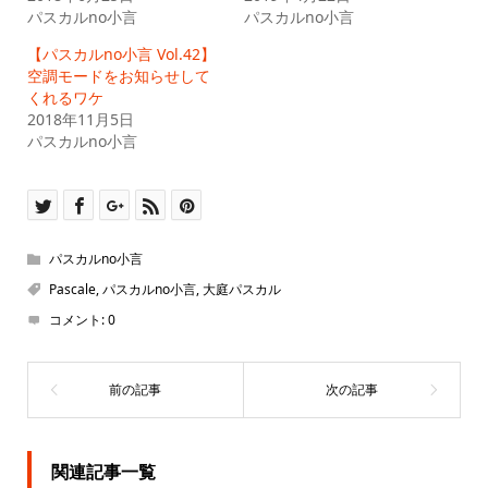
ウ
て
パスカルno小言
パスカルno小言
ィ
く
ン
だ
ド
さ
【パスカルno小言 Vol.42】
ウ
い
で
(新
空調モードをお知らせして
開
し
くれるワケ
き
い
ま
ウ
2018年11月5日
す)
ィ
ン
パスカルno小言
ド
ウ
で
開
き
ま
す)
パスカルno小言
Pascale
,
パスカルno小言
,
大庭パスカル
コメント:
0
関連記事一覧