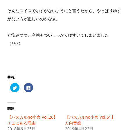
そんなスイスでゆすがないようにと言うだから、やっぱりゆす
がない方が正しいのかなぁ。
と悩みつつ、今朝もついしっかりゆすいでしまいました
（≧∇≦）
共有:
ク
Facebook
リ
で
ッ
共
ク
有
し
す
て
る
Twitter
に
関連
で
は
共
ク
【パスカルno小言 Vol.26】
【パスカルno小言 Vol.61】
有
リ
(新
ッ
そこにある理由
方向音痴
し
ク
2018年6月25日
い
し
2019年4月22日