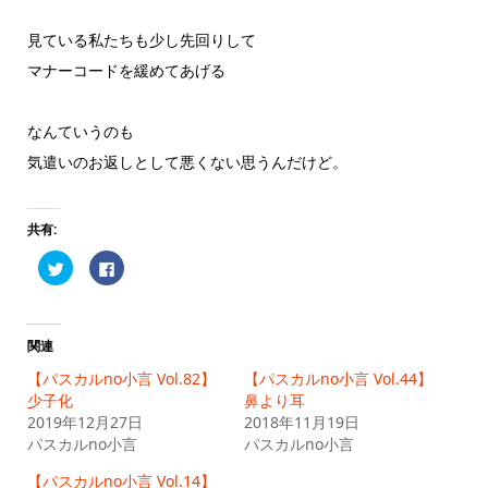
見ている私たちも少し先回りして
マナーコードを緩めてあげる
なんていうのも
気遣いのお返しとして悪くない思うんだけど。
共有:
ク
Facebook
リ
で
ッ
共
ク
有
し
す
て
る
Twitter
に
関連
で
は
共
ク
【パスカルno小言 Vol.82】
【パスカルno小言 Vol.44】
有
リ
(新
ッ
少子化
鼻より耳
し
ク
2019年12月27日
い
し
2018年11月19日
ウ
て
パスカルno小言
パスカルno小言
ィ
く
ン
だ
ド
さ
【パスカルno小言 Vol.14】
ウ
い