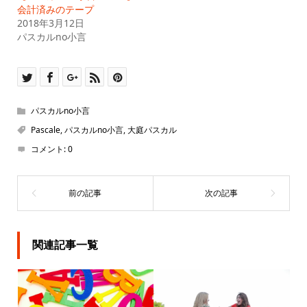
で
(新
会計済みのテープ
開
し
2018年3月12日
き
い
ま
ウ
パスカルno小言
す)
ィ
ン
ド
ウ
で
開
き
ま
す)
パスカルno小言
Pascale
,
パスカルno小言
,
大庭パスカル
コメント:
0
関連記事一覧