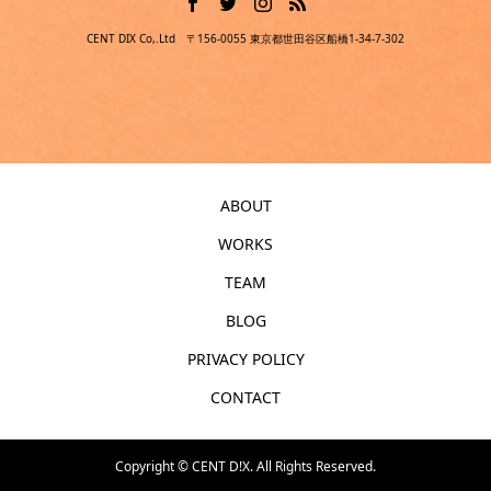
CENT DIX Co,.Ltd 〒156-0055 東京都世田谷区船橋1-34-7-302
ABOUT
WORKS
TEAM
BLOG
PRIVACY POLICY
CONTACT
Copyright ©
CENT D!X. All Rights Reserved.