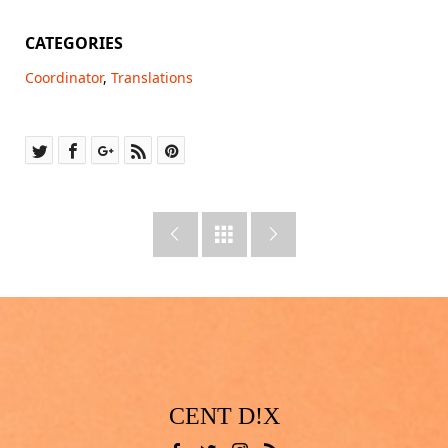
CATEGORIES
Coordinator
,
Translations



CENT D!X