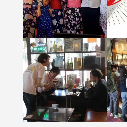
2017年 フランス パリ開催「Jap
201
an Expo」出演
ル