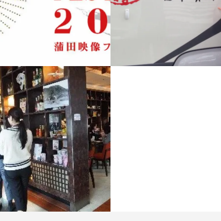
6年度 蒲田映像フェスティバ
インバウンド観光PRプロモ
ン