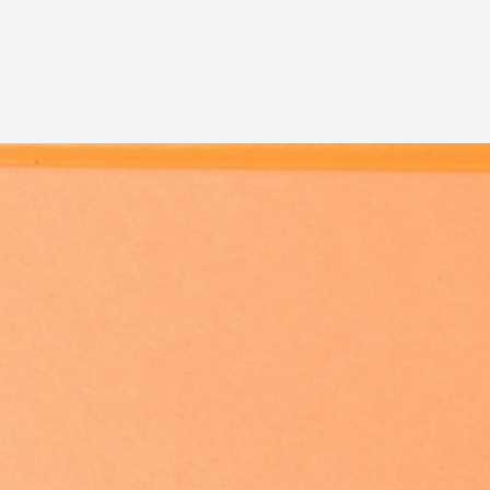
カフェを利用した地方物産品の販
カフェ
促/観光PR【宮城県産牡蠣フェア】
促/観